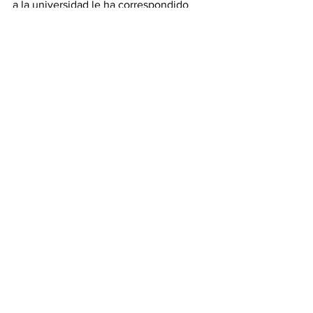
a la universidad le ha correspondido 
administrar los esfuerzos para recibir a 
más de 300 alumnos en 2023 y más de 
300 alumnos en 2024; esto habla de 
muchas cosas buenas, todas positivas”.
Tamaulipas
Ver todo
Entradas recientes