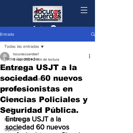
Entrada
Todas las entradas
locurascuerdas1
Todas las entradas
3 sept 2024
2 min de lectura
Entrega USJT a la
Tamaulipas
sociedad 60 nuevos
Congreso de Estado
profesionistas en
Municipios
Ciencias Policiales y
Podcast
Seguridad Pública.
UAT
Entrega USJT a la 
MATAMOROS
sociedad 60 nuevos 
Opinión