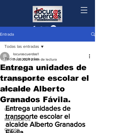
Entrada
Todas las entradas
locurascuerdas1
Todas las entradas
7 oct 2024
2 min de lectura
Entrega unidades de
Tamaulipas
transporte escolar el
Congreso de Estado
alcalde Alberto
Municipios
Granados Fávila.
Podcast
Entrega unidades de 
UAT
transporte escolar el 
MATAMOROS
alcalde Alberto Granados 
Opinión
Fávila