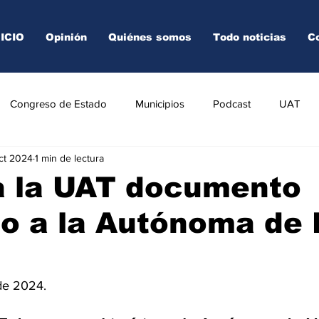
NICIO
Opinión
Quiénes somos
Todo noticias
C
Congreso de Estado
Municipios
Podcast
UAT
oct 2024
1 min de lectura
AREDO
TAMPICO
VICTORIA
a la UAT documento
co a la Autónoma de
de 2024.