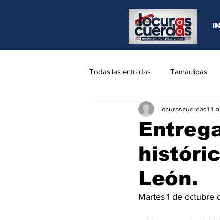
I
Todas las entradas
Tamaulipas
locurascuerdas1
1 
Opinión
REYNOSA
N.L
Entreg
históri
León.
Martes 1 de octubre 