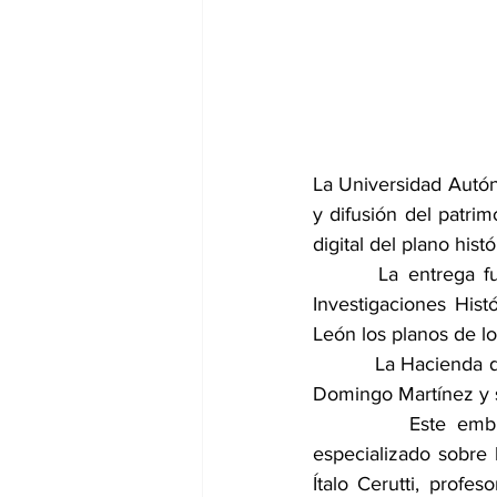
La Universidad Autóno
y difusión del patri
digital del plano his
       La entrega fu
Investigaciones His
León los planos de l
          La Hacienda
Domingo Martínez y s
         Este emble
especializado sobre 
Ítalo Cerutti, prof