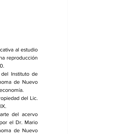
ativa al estudio 
na reproducción 
0.
el Instituto de 
ónoma de Nuevo 
 economía.
opiedad del Lic. 
IX.
rte del acervo 
or el Dr. Mario 
ónoma de Nuevo 