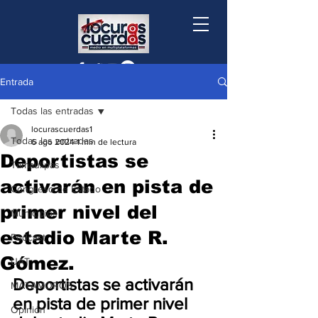
Entrada
Todas las entradas
locurascuerdas1
Todas las entradas
6 ago 2024
1 min de lectura
Deportistas se
Tamaulipas
activarán en pista de
Congreso de Estado
primer nivel del
Municipios
estadio Marte R.
Podcast
Gómez.
UAT
Deportistas se activarán 
MATAMOROS
en pista de primer nivel 
Opinión