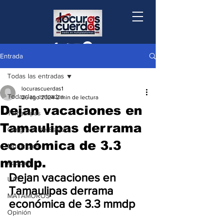
Entrada
Todas las entradas
locurascuerdas1
Todas las entradas
26 ago 2024
2 min de lectura
Dejan vacaciones en
Tamaulipas
Tamaulipas derrama
Congreso de Estado
económica de 3.3
Municipios
mmdp.
Podcast
Dejan vacaciones en 
UAT
Tamaulipas derrama 
MATAMOROS
económica de 3.3 mmdp
Opinión