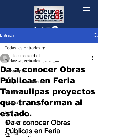
Entrada
Todas las entradas
locurascuerdas1
Todas las entradas
12 oct 2024
1 min de lectura
Da a conocer Obras
Tamaulipas
Públicas en Feria
Congreso de Estado
Tamaulipas proyectos
Municipios
que transforman al
Podcast
estado.
UAT
Da a conocer Obras 
MATAMOROS
Públicas en Feria 
Opinión