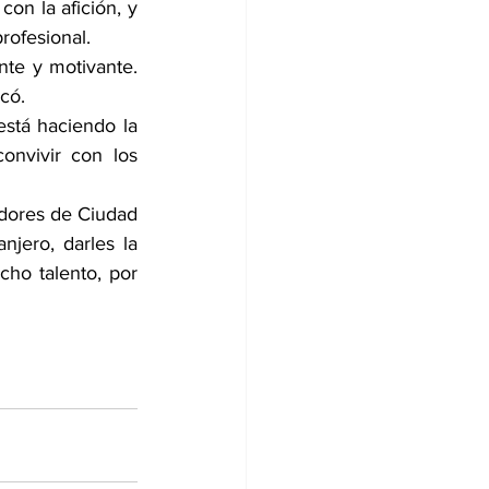
on la afición, y 
rofesional.
nte y motivante. 
có.
está haciendo la 
nvivir con los 
adores de Ciudad 
njero, darles la 
ho talento, por 