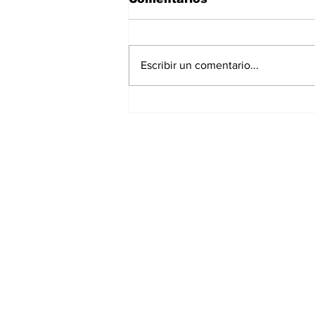
Escribir un comentario...
Estudiante de la UAT
diseña dispositivo para
reducir el consumo
eléctrico en edificios.
Suscríbete a nuestr