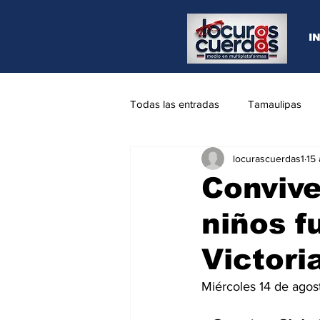
I
Todas las entradas
Tamaulipas
locurascuerdas1
15
Opinión
REYNOSA
N.L
Conviv
niños f
Victori
Miércoles 14 de agos