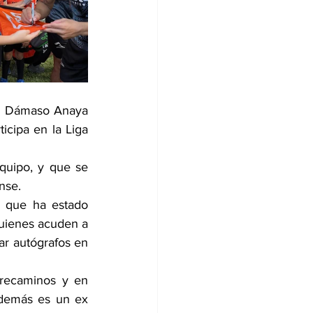
VZ Dámaso Anaya 
icipa en la Liga 
quipo, y que se 
ense.
 que ha estado 
quienes acuden a 
ar autógrafos en 
recaminos y en 
además es un ex 