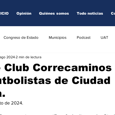
NICIO
Opinión
Quiénes somos
Todo noticias
C
Congreso de Estado
Municipios
Podcast
UAT
 ago 2024
2 min de lectura
AREDO
TAMPICO
VICTORIA
e Club Correcaminos
utbolistas de Ciudad
a.
to de 2024.