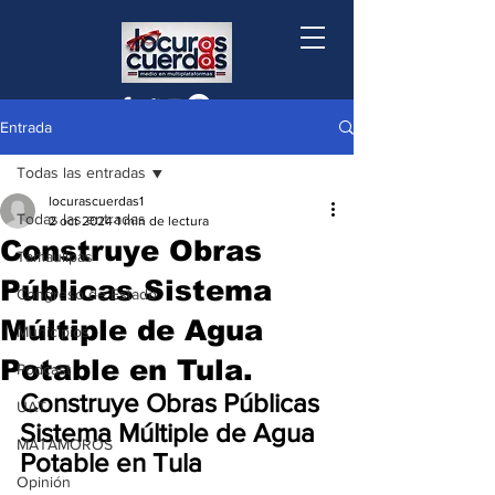
Entrada
Todas las entradas
locurascuerdas1
Todas las entradas
2 oct 2024
1 min de lectura
Construye Obras
Tamaulipas
Públicas Sistema
Congreso de Estado
Múltiple de Agua
Municipios
Potable en Tula.
Podcast
Construye Obras Públicas 
UAT
Sistema Múltiple de Agua 
MATAMOROS
Potable en Tula
Opinión