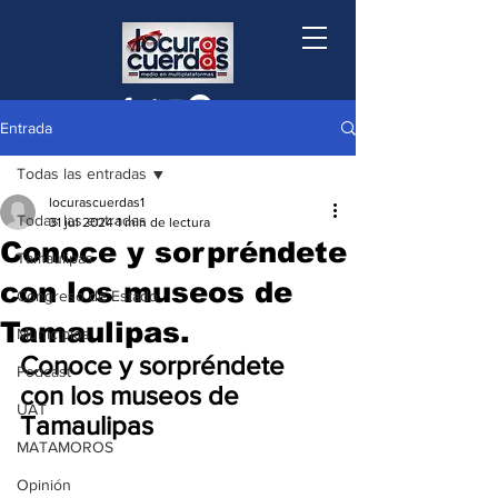
Entrada
Todas las entradas
locurascuerdas1
Todas las entradas
31 jul 2024
1 min de lectura
Conoce y sorpréndete
Tamaulipas
con los museos de
Congreso de Estado
Tamaulipas.
Municipios
Conoce y sorpréndete 
Podcast
con los museos de 
UAT
Tamaulipas
MATAMOROS
Opinión