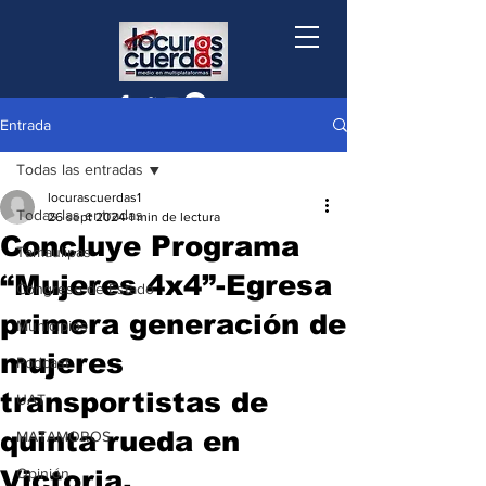
Entrada
Todas las entradas
locurascuerdas1
Todas las entradas
26 sept 2024
1 min de lectura
Concluye Programa
Tamaulipas
“Mujeres 4x4”-Egresa
Congreso de Estado
primera generación de
Municipios
mujeres
Podcast
transportistas de
UAT
quinta rueda en
MATAMOROS
Victoria.
Opinión