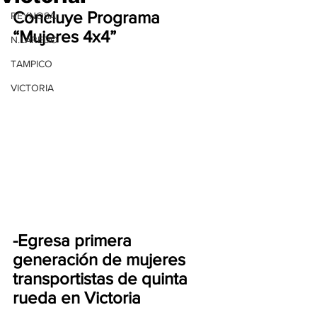
Concluye Programa 
REYNOSA
“Mujeres 4x4”
N.LAREDO
TAMPICO
VICTORIA
-Egresa primera 
generación de mujeres 
transportistas de quinta 
rueda en Victoria