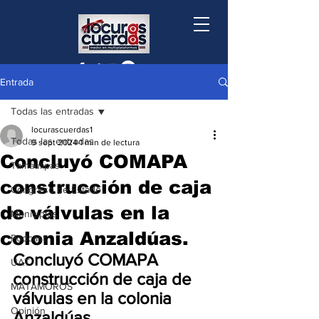
Entrada
Todas las entradas
locurascuerdas1
Todas las entradas
9 sept 2024
1 min de lectura
Concluyó COMAPA
Tamaulipas
construcción de caja
Congreso de Estado
de válvulas en la
Municipios
colonia Anzaldúas.
Podcast
Concluyó COMAPA 
UAT
construcción de caja de 
MATAMOROS
válvulas en la colonia 
Opinión
Anzaldúas