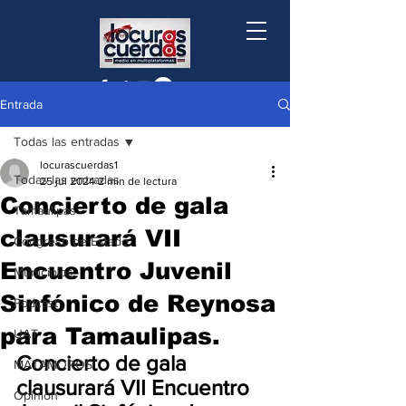
Entrada
Todas las entradas
locurascuerdas1
Todas las entradas
25 jul 2024
2 min de lectura
Concierto de gala
Tamaulipas
clausurará VII
Congreso de Estado
Encuentro Juvenil
Municipios
Sinfónico de Reynosa
Podcast
para Tamaulipas.
UAT
Concierto de gala 
MATAMOROS
clausurará VII Encuentro 
Opinión