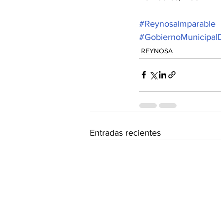
#ReynosaImparable
#GobiernoMunicipal
REYNOSA
Entradas recientes