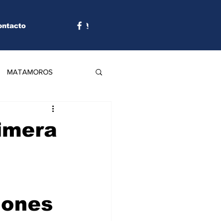
ontacto
MATAMOROS
rimera
lones