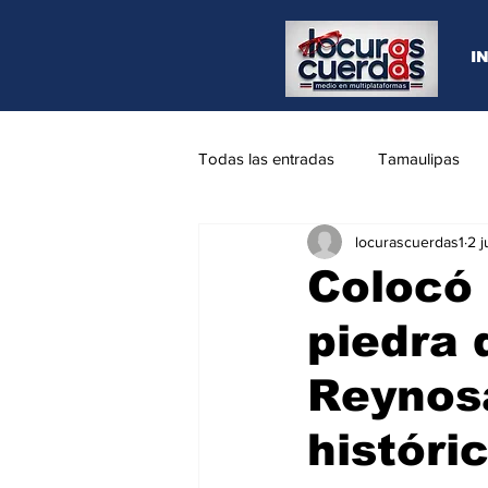
I
Todas las entradas
Tamaulipas
locurascuerdas1
2 j
Opinión
REYNOSA
N.L
Colocó 
piedra 
Reynosa
históri