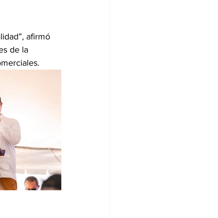
idad”, afirmó 
es de la 
omerciales. 