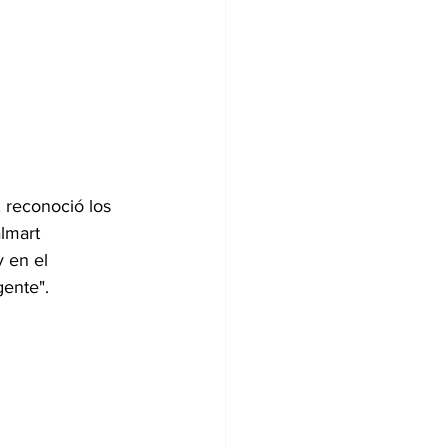
 reconoció los 
lmart 
 en el 
ente". 