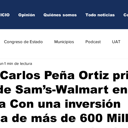
NICIO
Opinión
Quiénes somos
Todo noticias
C
Congreso de Estado
Municipios
Podcast
UAT
un
1 min de lectura
AREDO
TAMPICO
VICTORIA
Carlos Peña Ortiz p
de Sam’s-Walmart en
 Con una inversión
ca de más de 600 Mil