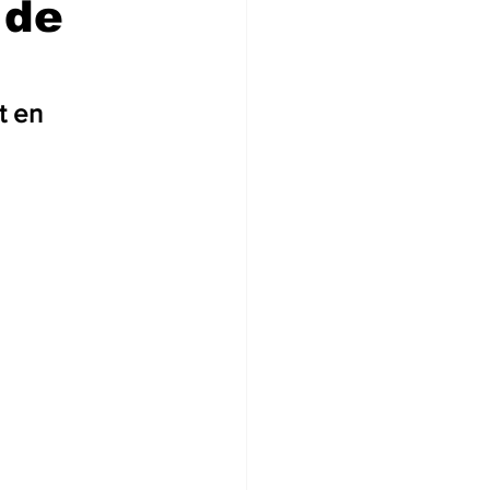
 de
t en 