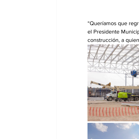
“Queríamos que regre
el Presidente Municip
construcción, a quien