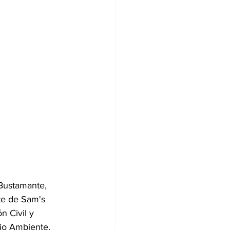
 Bustamante, 
te de Sam's 
n Civil y 
io Ambiente. 