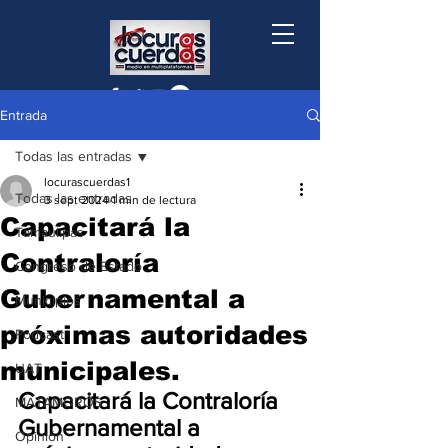
Entrada
Todas las entradas
locurascuerdas1
Todas las entradas
3 sept 2024
1 min de lectura
Capacitará la
Tamaulipas
Contraloría
Congreso de Estado
Gubernamental a
Municipios
próximas autoridades
Podcast
municipales.
UAT
Capacitará la Contraloría 
MATAMOROS
Gubernamental a 
Opinión