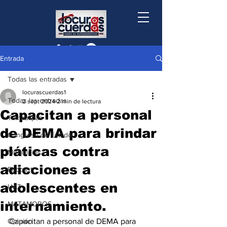
Entrada
Todas las entradas
locurascuerdas1
Todas las entradas
2 sept 2024
2 min de lectura
Capacitan a personal
Tamaulipas
de DEMA para brindar
Congreso de Estado
pláticas contra
Municipios
adicciones a
Podcast
adolescentes en
UAT
internamiento.
MATAMOROS
Opinión
Capacitan a personal de DEMA para 