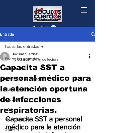
Entrada
Todas las entradas
locurascuerdas1
Todas las entradas
15 oct 2024
2 min de lectura
Capacita SST a
Tamaulipas
personal médico para
Congreso de Estado
la atención oportuna
Municipios
de infecciones
Podcast
respiratorias.
UAT
Capacita SST a personal 
MATAMOROS
médico para la atención 
Opinión