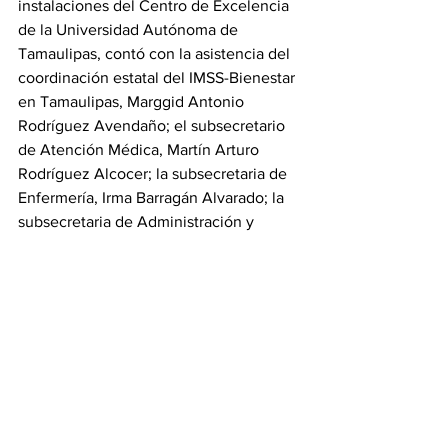
instalaciones del Centro de Excelencia 
de la Universidad Autónoma de 
Tamaulipas, contó con la asistencia del 
coordinación estatal del IMSS-Bienestar 
en Tamaulipas, Marggid Antonio 
Rodríguez Avendaño; el subsecretario 
de Atención Médica, Martín Arturo 
Rodríguez Alcocer; la subsecretaria de 
Enfermería, Irma Barragán Alvarado; la 
subsecretaria de Administración y 
Finanzas de la SST, Carolina Arriaga 
Flores; el director de Infancia y 
Adolescencia, Jesús Zárate Torres; así 
como la directora de la Jurisdicción 
Sanitaria No. 1 de Victoria, Zelenney 
Rodríguez Mendoza y el supervisor 
Médico de la Fundación BEST, Tadeo 
de Jesús Arriaga Mata.
Tamaulipas