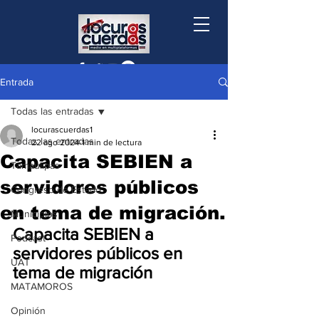
Entrada
Todas las entradas
locurascuerdas1
Todas las entradas
22 ago 2024
1 min de lectura
Capacita SEBIEN a
Tamaulipas
servidores públicos
Congreso de Estado
en tema de migración.
Municipios
Capacita SEBIEN a 
Podcast
servidores públicos en 
UAT
tema de migración
MATAMOROS
Opinión