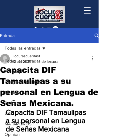
Entrada
Todas las entradas
locurascuerdas1
Todas las entradas
2 oct 2024
1 min de lectura
Capacita DIF
Tamaulipas
Tamaulipas a su
Congreso de Estado
personal en Lengua de
Municipios
Señas Mexicana.
Podcast
Capacita DIF Tamaulipas 
UAT
a su personal en Lengua 
MATAMOROS
de Señas Mexicana
Opinión