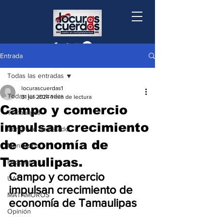
Entrada
Todas las entradas
locurascuerdas1
Todas las entradas
31 jul 2024
1 min de lectura
Campo y comercio
Tamaulipas
impulsan crecimiento
Congreso de Estado
de economía de
Municipios
Tamaulipas.
Podcast
Campo y comercio 
UAT
impulsan crecimiento de 
MATAMOROS
economía de Tamaulipas
Opinión