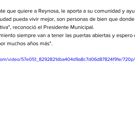
nte que quiere a Reynosa, le aporta a su comunidad y ayu
iudad pueda vivir mejor, son personas de bien que donde
iva", reconoció el Presidente Municipal. 
miento siempre van a tener las puertas abiertas y espero 
por muchos años más". 
ic.com/video/57e051_8292821dba404d9a8c7d06d87824f91e/720p/