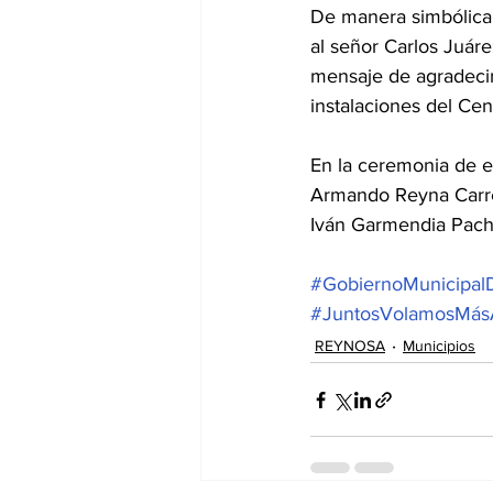
De manera simbólica 
al señor Carlos Juáre
mensaje de agradecim
instalaciones del Cen
En la ceremonia de en
Armando Reyna Carrer
Iván Garmendia Pachec
#GobiernoMunicipal
#JuntosVolamosMás
REYNOSA
Municipios