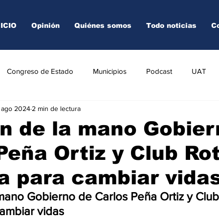
NICIO
Opinión
Quiénes somos
Todo noticias
C
Congreso de Estado
Municipios
Podcast
UAT
 ago 2024
2 min de lectura
AREDO
TAMPICO
VICTORIA
n de la mano Gobier
Peña Ortiz y Club Ro
 para cambiar vidas
ano Gobierno de Carlos Peña Ortiz y Club
ambiar vidas 