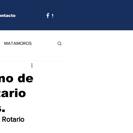
ontacto
MATAMOROS
no de
tario
.
 Rotario 