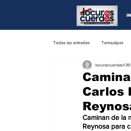
I
Todas las entradas
Tamaulipas
locurascuerdas1
30
Opinión
REYNOSA
N.L
Camina
Carlos 
Reynosa
Caminan de la m
Reynosa para c