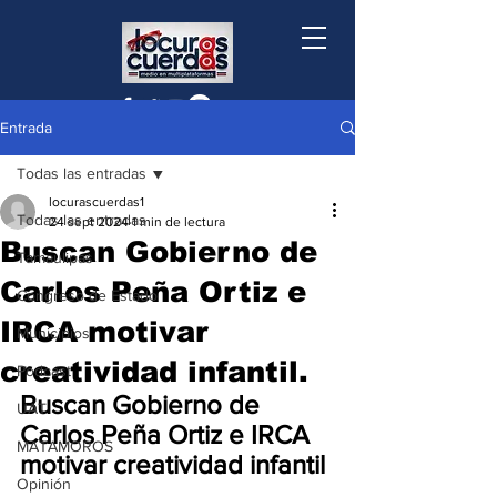
Entrada
Todas las entradas
locurascuerdas1
Todas las entradas
24 sept 2024
1 min de lectura
Buscan Gobierno de
Tamaulipas
Carlos Peña Ortiz e
Congreso de Estado
IRCA motivar
Municipios
creatividad infantil.
Podcast
Buscan Gobierno de 
UAT
Carlos Peña Ortiz e IRCA 
MATAMOROS
motivar creatividad infantil
Opinión