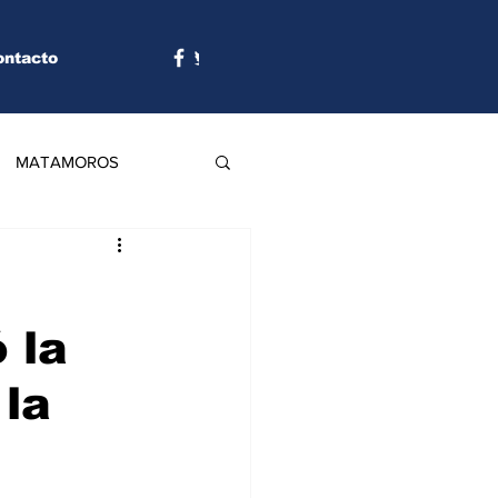
ontacto
MATAMOROS
 la
 la