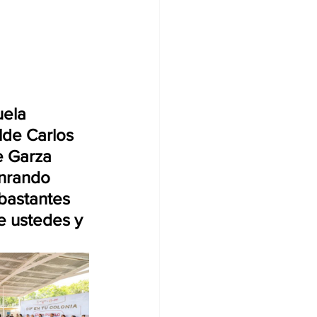
uela 
lde Carlos 
e Garza 
nrando 
bastantes 
e ustedes y 