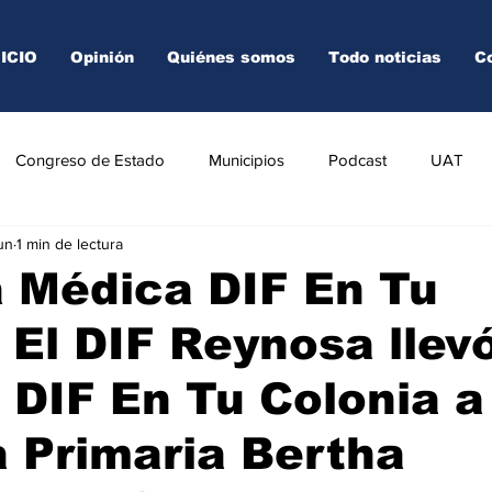
NICIO
Opinión
Quiénes somos
Todo noticias
C
Congreso de Estado
Municipios
Podcast
UAT
un
1 min de lectura
AREDO
TAMPICO
VICTORIA
 Médica DIF En Tu
 El DIF Reynosa llevó
 DIF En Tu Colonia a
 Primaria Bertha