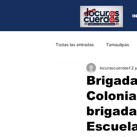
I
Todas las entradas
Tamaulipas
locurascuerdas1
2 j
Opinión
REYNOSA
N.L
Brigada
Colonia
brigada
Escuela