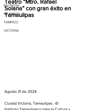
Teatro “Mtro. Rafael 
REYNOSA
Solana” con gran éxito en 
Tamaulipas
N.LAREDO
TAMPICO
VICTORIA
Agosto 31 de 2024
Ciudad Victoria, Tamaulipas .-El 
Instituto Tamaulipeco para la Cultura y 