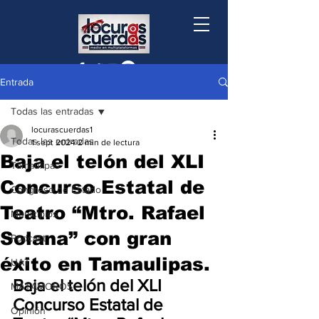
Entrada
Todas las entradas
locurascuerdas1
Todas las entradas
1 sept 2024
2 min de lectura
Baja el telón del XLI
Tamaulipas
Concurso Estatal de
Congreso de Estado
Teatro “Mtro. Rafael
Municipios
Solana” con gran
Podcast
éxito en Tamaulipas.
UAT
Baja el telón del XLI 
MATAMOROS
Concurso Estatal de 
Opinión