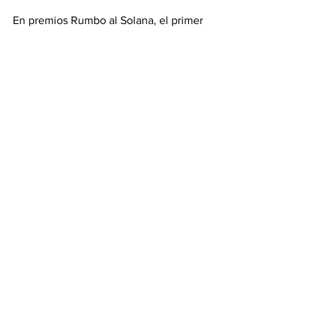
En premios Rumbo al Solana, el primer 
lugar fue: La mordida del Grupo teatro 
del CBTis 236; segundo lugar: La 
sopladora del Grupo “Teatro 24” del 
CBTis 24 y tercer lugar: Viral del Grupo 
“Circo, maroma y teatro” del ITACE.
Tamaulipas
Ver todo
Entradas recientes