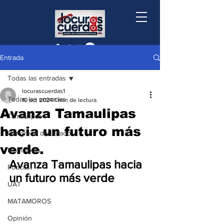
Entrada
Todas las entradas
locurascuerdas1
Todas las entradas
10 oct 2024
1 min de lectura
Avanza Tamaulipas
Tamaulipas
hacia un futuro más
Congreso de Estado
verde.
Municipios
Avanza Tamaulipas hacia 
Podcast
un futuro más verde
UAT
MATAMOROS
Opinión