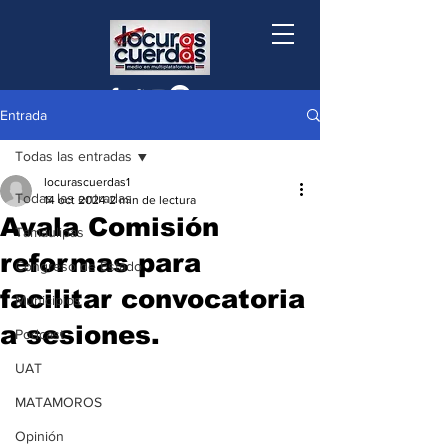
Entrada
Todas las entradas
locurascuerdas1
Todas las entradas
14 oct 2024
2 min de lectura
Avala Comisión
Tamaulipas
reformas para
Congreso de Estado
facilitar convocatoria
Municipios
a sesiones.
Podcast
UAT
MATAMOROS
Opinión