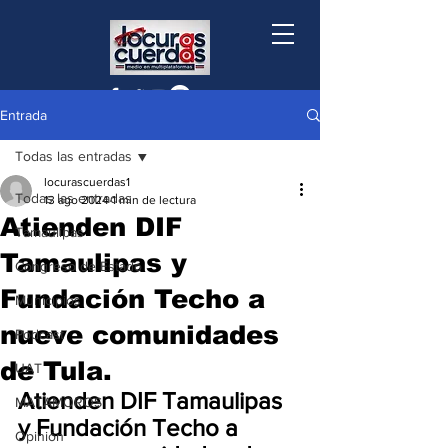
Entrada
Todas las entradas
locurascuerdas1
Todas las entradas
13 ago 2024
1 min de lectura
Atienden DIF
Tamaulipas
Tamaulipas y
Congreso de Estado
Fundación Techo a
Municipios
nueve comunidades
Podcast
de Tula.
UAT
Atienden DIF Tamaulipas 
MATAMOROS
y Fundación Techo a 
Opinión