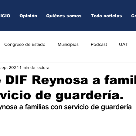
NICIO
Opinión
Quiénes somos
Todo noticias
C
Congreso de Estado
Municipios
Podcast
UAT
 sept 2024
1 min de lectura
AREDO
TAMPICO
VICTORIA
 DIF Reynosa a fami
vicio de guardería.
nosa a familias con servicio de guardería 