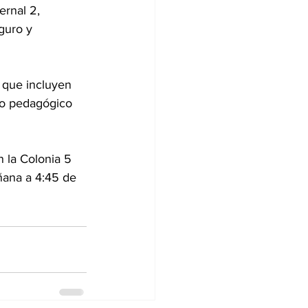
rnal 2, 
guro y 
s que incluyen 
yo pedagógico 
n la Colonia 5 
ñana a 4:45 de 