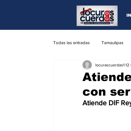
I
Todas las entradas
Tamaulipas
locurascuerdas1
12
Opinión
REYNOSA
N.L
Atiende
con ser
Atiende DIF Rey