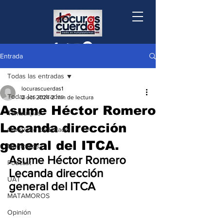
Entrada
Todas las entradas
locurascuerdas1
Todas las entradas
2 oct 2024
2 min de lectura
Asume Héctor Romero
Tamaulipas
Lecanda dirección
Congreso de Estado
general del ITCA.
Municipios
Asume Héctor Romero 
Podcast
Lecanda dirección 
UAT
general del ITCA
MATAMOROS
Opinión