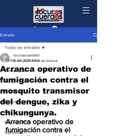
Entrada
Todas las entradas
locurascuerdas1
Todas las entradas
9 oct 2024
1 min de lectura
Arranca operativo de
Tamaulipas
fumigación contra el
Congreso de Estado
mosquito transmisor
Municipios
del dengue, zika y
Podcast
chikungunya.
UAT
Arranca operativo de 
MATAMOROS
fumigación contra el 
Opinión