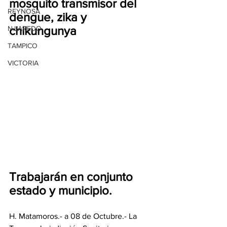
mosquito transmisor del 
REYNOSA
dengue, zika y 
chikungunya
N.LAREDO
TAMPICO
VICTORIA
⁠Trabajarán en conjunto 
estado y municipio.
H. Matamoros.- a 08 de Octubre.- La 