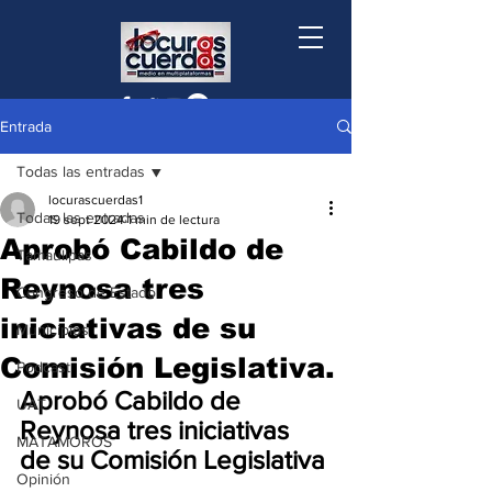
Entrada
Todas las entradas
locurascuerdas1
Todas las entradas
19 sept 2024
1 min de lectura
Aprobó Cabildo de
Tamaulipas
Reynosa tres
Congreso de Estado
iniciativas de su
Municipios
Comisión Legislativa.
Podcast
Aprobó Cabildo de 
UAT
Reynosa tres iniciativas 
MATAMOROS
de su Comisión Legislativa 
Opinión