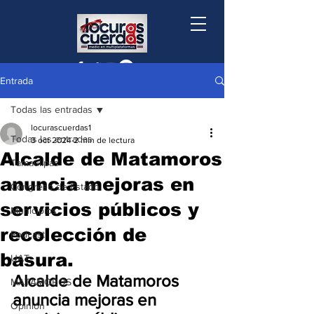
Entrada
Todas las entradas
locurascuerdas1
Todas las entradas
3 oct 2024
2 min de lectura
Alcalde de Matamoros
Tamaulipas
anuncia mejoras en
Congreso de Estado
servicios públicos y
Municipios
recolección de
Podcast
basura.
UAT
Alcalde de Matamoros 
MATAMOROS
anuncia mejoras en 
Opinión