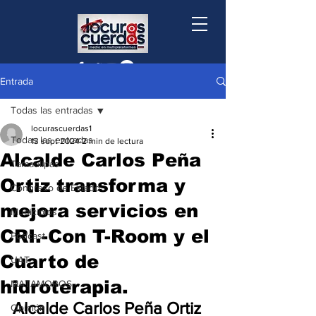
Entrada
Todas las entradas
locurascuerdas1
Todas las entradas
13 sept 2024
2 min de lectura
Alcalde Carlos Peña
Tamaulipas
Ortiz transforma y
Congreso de Estado
mejora servicios en
Municipios
CRI.-Con T-Room y el
Podcast
Cuarto de
UAT
hidroterapia.
MATAMOROS
Alcalde Carlos Peña Ortiz 
Opinión