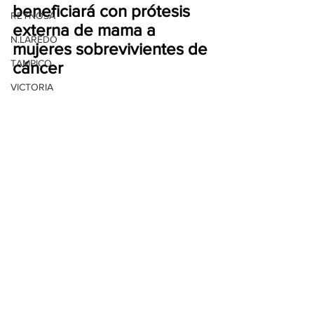
beneficiará con prótesis 
REYNOSA
externa de mama a 
N.LAREDO
mujeres sobrevivientes de 
TAMPICO
cáncer
VICTORIA