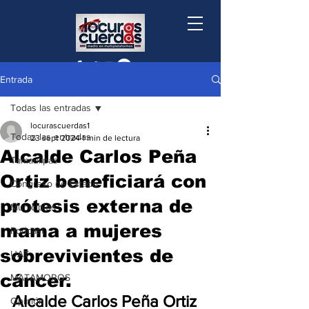
Entrada
Todas las entradas
locurascuerdas1
Todas las entradas
23 sept 2024
1 min de lectura
Alcalde Carlos Peña
Tamaulipas
Ortiz beneficiará con
Congreso de Estado
prótesis externa de
Municipios
mama a mujeres
Podcast
sobrevivientes de
UAT
cáncer.
MATAMOROS
Alcalde Carlos Peña Ortiz 
Opinión