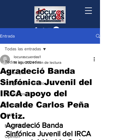
Entrada
Todas las entradas
locurascuerdas1
Todas las entradas
14 ago 2024
1 min de lectura
Agradeció Banda
Tamaulipas
Sinfónica Juvenil del
Congreso de Estado
IRCA apoyo del
Municipios
Alcalde Carlos Peña
Podcast
Ortiz.
UAT
Agradeció Banda 
MATAMOROS
Sinfónica Juvenil del IRCA 
Opinión