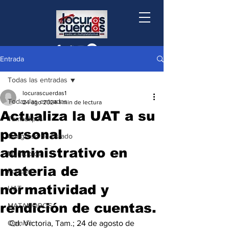
Entrada
Todas las entradas
locurascuerdas1
Todas las entradas
24 ago 2024
1 min de lectura
Actualiza la UAT a su
Tamaulipas
personal
Congreso de Estado
administrativo en
Municipios
materia de
Podcast
normatividad y
UAT
rendición de cuentas.
MATAMOROS
Opinión
Cd. Victoria, Tam.; 24 de agosto de 