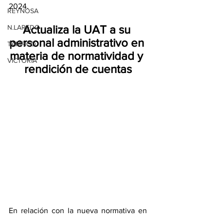
2024.
REYNOSA
Actualiza la UAT a su 
N.LAREDO
personal administrativo en 
TAMPICO
materia de normatividad y 
VICTORIA
rendición de cuentas
En relación con la nueva normativa en 