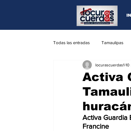
I
Todas las entradas
Tamaulipas
locurascuerdas1
10
Opinión
REYNOSA
N.L
Activa 
Tamaul
huracán
Activa Guardia 
Francine