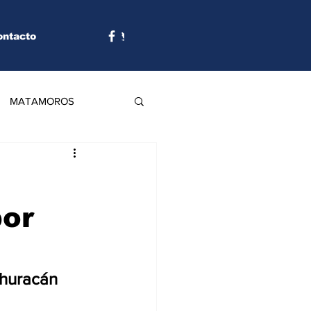
ontacto
MATAMOROS
or
 huracán 