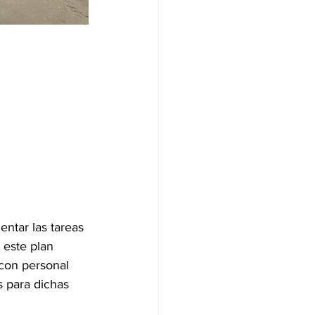
ntar las tareas 
 este plan 
con personal 
s para dichas 