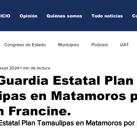
NICIO
Opinión
Quiénes somos
Todo noticias
C
Congreso de Estado
Municipios
Podcast
UAT
 sept 2024
1 min de lectura
AREDO
TAMPICO
VICTORIA
Guardia Estatal Plan
ipas en Matamoros p
 Francine.
Estatal Plan Tamaulipas en Matamoros por