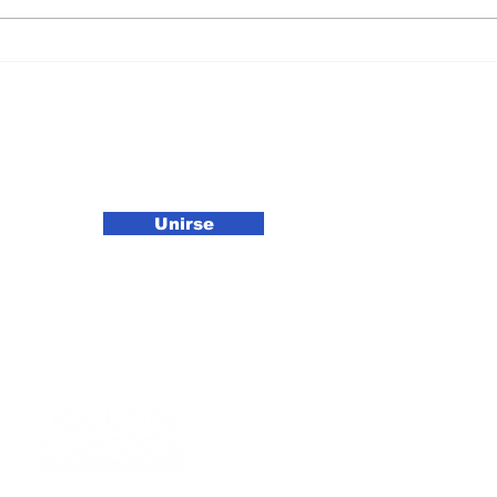
Acerca programa
Ref
estatal, genética de
de 
alta calidad a las y los
con
productores pecuarios.
CIN
Tam
o newsletter
Unirse
Ignacio Mijares
Dirección General