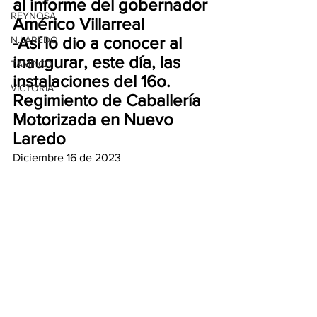
al informe del gobernador 
REYNOSA
Américo Villarreal
-Así lo dio a conocer al 
N.LAREDO
inaugurar, este día, las 
TAMPICO
instalaciones del 16o. 
VICTORIA
Regimiento de Caballería 
Motorizada en Nuevo 
Laredo
Diciembre 16 de 2023 