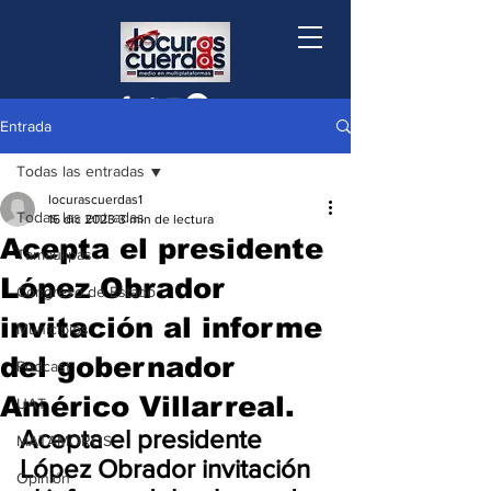
Entrada
Todas las entradas
locurascuerdas1
Todas las entradas
16 dic 2023
3 min de lectura
Acepta el presidente
Tamaulipas
López Obrador
Congreso de Estado
invitación al informe
Municipios
del gobernador
Podcast
Américo Villarreal.
UAT
Acepta el presidente 
MATAMOROS
López Obrador invitación 
Opinión